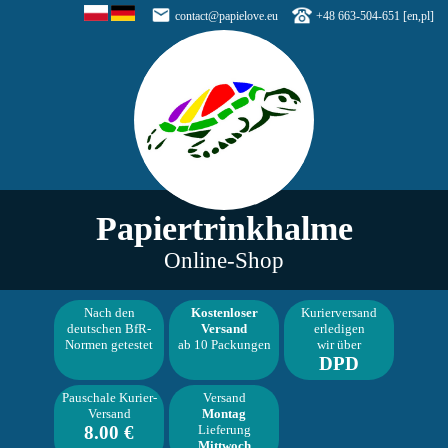
contact@papielove.eu
+48 663-504-651 [en,pl]
Papiertrinkhalme
Online-Shop
Nach den
Kostenloser
Kurierversand
deutschen BfR-
Versand
erledigen
Normen getestet
ab 10 Packungen
wir über
DPD
Pauschale Kurier-
Versand
Versand
Montag
8.00 €
Lieferung
Mittwoch