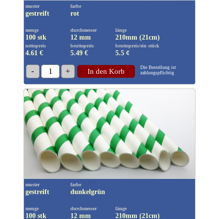
muster
farbe
gestreift
rot
menge
durchmesser
länge
100 stk
12 mm
210mm (21cm)
nettopreis
bruttopreis
bruttopreis/ein stück
4.61 €
5.49
€
5.5 ¢
Die Bestellung ist
-
1
+
In den Korb
zahlungspflichtig
muster
farbe
gestreift
dunkelgrün
menge
durchmesser
länge
100 stk
12 mm
210mm (21cm)