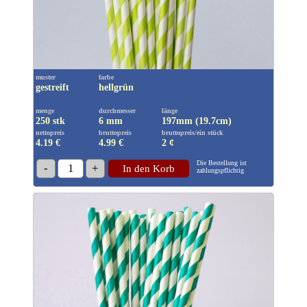
muster
farbe
gestreift
hellgrün
menge
durchmesser
länge
250 stk
6 mm
197mm (19.7cm)
nettopreis
bruttopreis
bruttopreis/ein stück
4.19 €
4.99
€
2 ¢
Die Bestellung ist
-
1
+
In den Korb
zahlungspflichtig