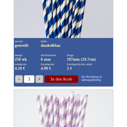
muster
farbe
gestreift
dunkelblau
menge
durchmesser
länge
250 stk
6 mm
197mm (19.7cm)
nettopreis
bruttopreis
bruttopreis/ein stück
4.19 €
4.99
€
2 ¢
Die Bestellung ist
-
1
+
In den Korb
zahlungspflichtig