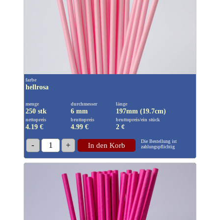
farbe
hellrosa
menge
durchmesser
länge
250 stk
6 mm
197mm (19.7cm)
nettopreis
bruttopreis
bruttopreis/ein stück
4.19 €
4.99
€
2 ¢
Die Bestellung ist
-
1
+
In den Korb
zahlungspflichtig