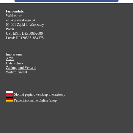
Firmendaten:
WebInspire
ul. Wyszyńskiego 64
05-091
Ząbki k. Warszawy
Polen
USt-IdNr.: DE350602600
Lucid: DE1205351854375
Impressum
AGB
Datenschutz
Zahlung und Versand
Widerrufsrecht
Słomki papierowe sklep internetowy
Papiertrinkhalme Online-Shop