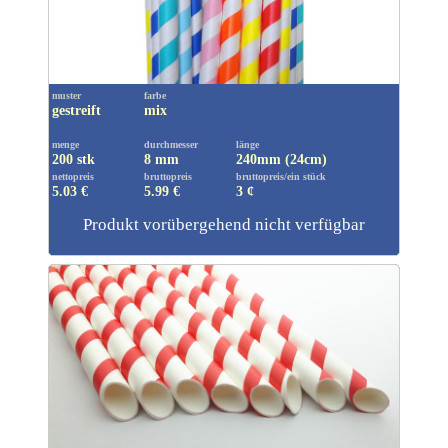
muster
farbe
gestreift
mix
menge
durchmesser
länge
200 stk
8 mm
240mm (24cm)
nettopreis
bruttopreis
bruttopreis/ein stück
5.03 €
5.99
€
3 ¢
Produkt vorübergehend nicht verfügbar