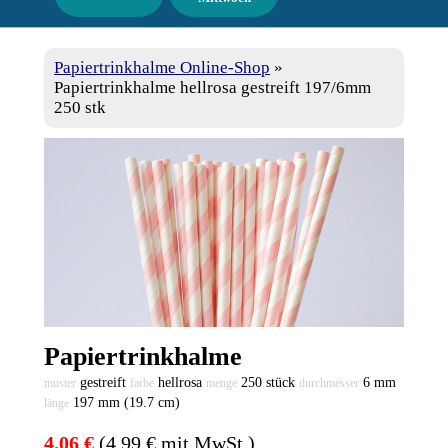
Papiertrinkhalme Online-Shop
»
Papiertrinkhalme hellrosa gestreift 197/6mm
250 stk
Papiertrinkhalme
gestreift
hellrosa
250 stück
6 mm
muster
farbe
menge
durchmesser
197 mm (19.7 cm)
länge
4.06 €
(4.99 € mit MwSt.)