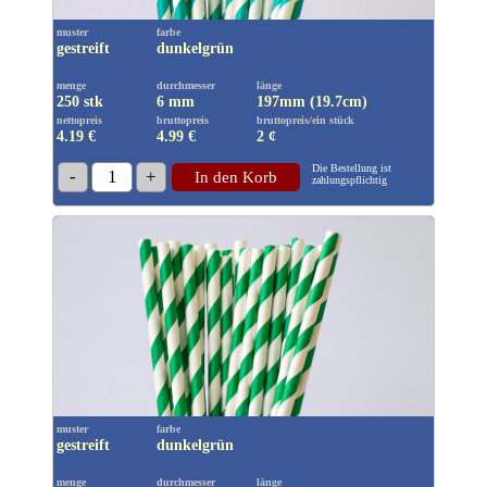
muster
farbe
gestreift
dunkelgrün
menge
durchmesser
länge
250 stk
6 mm
197mm (19.7cm)
nettopreis
bruttopreis
bruttopreis/ein stück
4.19 €
4.99
€
2 ¢
Die Bestellung ist
-
1
+
In den Korb
zahlungspflichtig
muster
farbe
gestreift
dunkelgrün
menge
durchmesser
länge