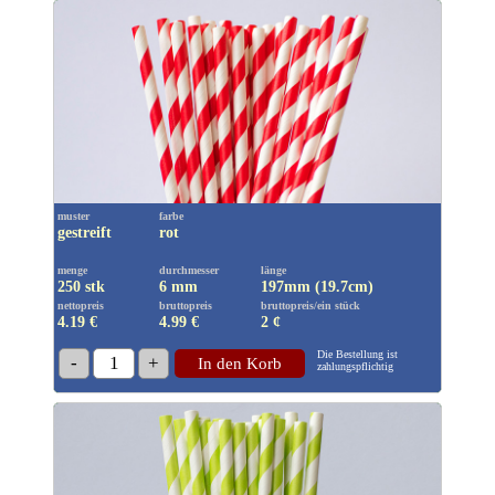
muster
farbe
gestreift
rot
menge
durchmesser
länge
250 stk
6 mm
197mm (19.7cm)
nettopreis
bruttopreis
bruttopreis/ein stück
4.19 €
4.99
€
2 ¢
Die Bestellung ist
-
1
+
In den Korb
zahlungspflichtig