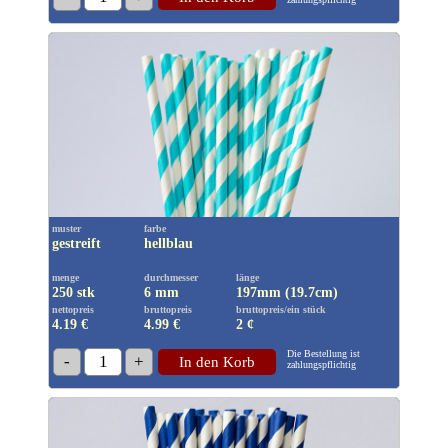
muster
farbe
gestreift
hellblau
menge
durchmesser
länge
250 stk
6 mm
197mm (19.7cm)
nettopreis
bruttopreis
bruttopreis/ein stück
4.19 €
4.99
€
2 ¢
Die Bestellung ist
-
1
+
In den Korb
zahlungspflichtig