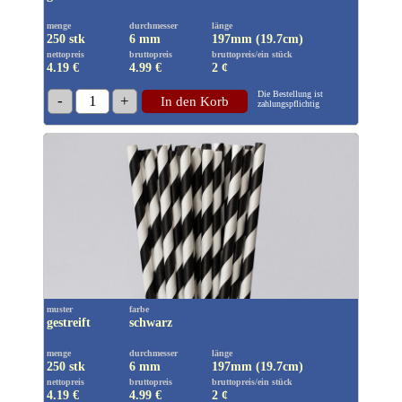
menge
durchmesser
länge
250 stk
6 mm
197mm (19.7cm)
nettopreis
bruttopreis
bruttopreis/ein stück
4.19 €
4.99
€
2 ¢
Die Bestellung ist
-
1
+
In den Korb
zahlungspflichtig
muster
farbe
gestreift
schwarz
menge
durchmesser
länge
250 stk
6 mm
197mm (19.7cm)
nettopreis
bruttopreis
bruttopreis/ein stück
4.19 €
4.99
€
2 ¢