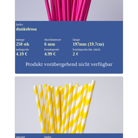
farbe
dunkelrosa
menge
durchmesser
länge
250 stk
6 mm
197mm (19.7cm)
nettopreis
bruttopreis
bruttopreis/ein stück
4.19 €
4.99
€
2 ¢
Produkt vorübergehend nicht verfügbar
muster
farbe