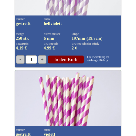
muster
farbe
gestreift
hellviolett
menge
durchmesser
länge
250 stk
6 mm
197mm (19.7cm)
nettopreis
bruttopreis
bruttopreis/ein stück
4.19 €
4.99
€
2 ¢
Die Bestellung ist
-
1
+
In den Korb
zahlungspflichtig
muster
farbe
gestreift
violett