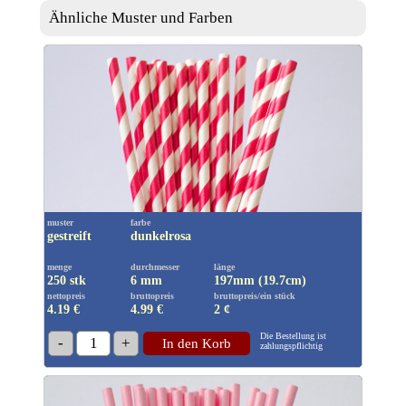
Ähnliche Muster und Farben
muster
farbe
gestreift
dunkelrosa
menge
durchmesser
länge
250 stk
6 mm
197mm (19.7cm)
nettopreis
bruttopreis
bruttopreis/ein stück
4.19 €
4.99
€
2 ¢
Die Bestellung ist
-
1
+
In den Korb
zahlungspflichtig