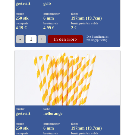
gestreift
gelb
menge
durchmesser
länge
250 stk
6 mm
197mm (19.7cm)
nettopreis
bruttopreis
bruttopreis/ein stück
4.19 €
4.99
€
2 ¢
Die Bestellung ist
-
1
+
In den Korb
zahlungspflichtig
muster
farbe
gestreift
hellorange
menge
durchmesser
länge
250 stk
6 mm
197mm (19.7cm)
nettopreis
bruttopreis
bruttopreis/ein stück