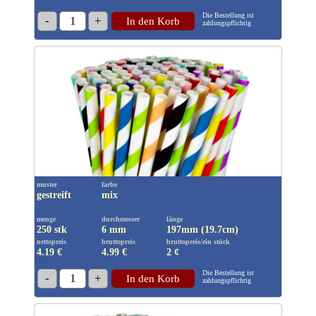
Die Bestellung ist
-
1
+
In den Korb
zahlungspflichtig
muster
farbe
gestreift
mix
menge
durchmesser
länge
250 stk
6 mm
197mm (19.7cm)
nettopreis
bruttopreis
bruttopreis/ein stück
4.19 €
4.99
€
2 ¢
Die Bestellung ist
-
1
+
In den Korb
zahlungspflichtig