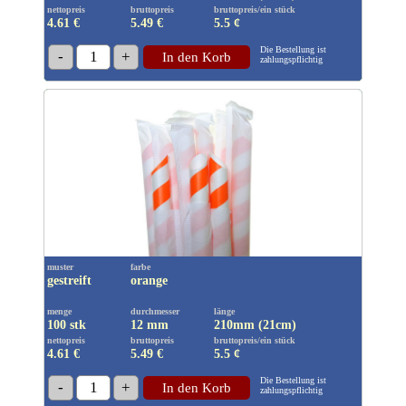
nettopreis
bruttopreis
bruttopreis/ein stück
4.61 €
5.49
€
5.5 ¢
Die Bestellung ist
-
1
+
In den Korb
zahlungspflichtig
muster
farbe
gestreift
orange
menge
durchmesser
länge
100 stk
12 mm
210mm (21cm)
nettopreis
bruttopreis
bruttopreis/ein stück
4.61 €
5.49
€
5.5 ¢
Die Bestellung ist
-
1
+
In den Korb
zahlungspflichtig