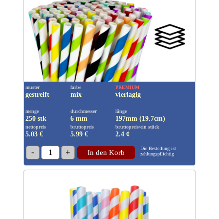
muster
farbe
PREMIUM
gestreift
mix
vierlagig
menge
durchmesser
länge
250 stk
6 mm
197mm (19.7cm)
nettopreis
bruttopreis
bruttopreis/ein stück
5.03 €
5.99
€
2.4 ¢
Die Bestellung ist
-
1
+
In den Korb
zahlungspflichtig