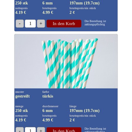
250 stk
6 mm
197mm (19.7cm)
nettopreis
bruttopreis
bruttopreis/ein stück
4.19 €
4.99
€
2 ¢
Die Bestellung ist
-
1
+
In den Korb
zahlungspflichtig
muster
farbe
gestreift
türkis
menge
durchmesser
länge
250 stk
6 mm
197mm (19.7cm)
nettopreis
bruttopreis
bruttopreis/ein stück
4.19 €
4.99
€
2 ¢
Die Bestellung ist
-
1
+
In den Korb
zahlungspflichtig