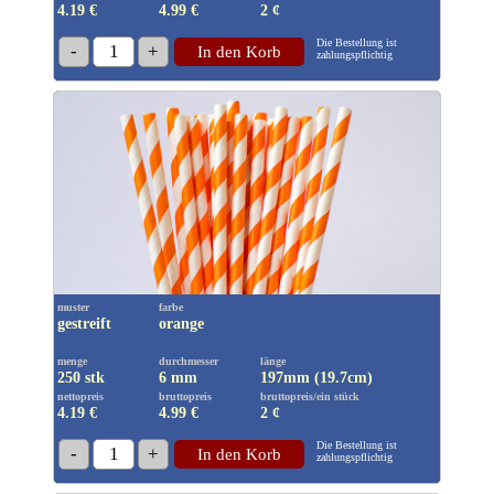
4.19 €
4.99
€
2 ¢
Die Bestellung ist
-
1
+
In den Korb
zahlungspflichtig
muster
farbe
gestreift
orange
menge
durchmesser
länge
250 stk
6 mm
197mm (19.7cm)
nettopreis
bruttopreis
bruttopreis/ein stück
4.19 €
4.99
€
2 ¢
Die Bestellung ist
-
1
+
In den Korb
zahlungspflichtig